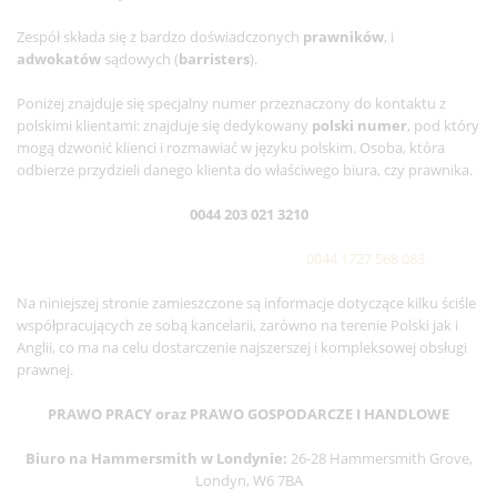
Zespół składa się z bardzo doświadczonych
prawników
, i
adwokatów
sądowych (
barristers
).
Poniżej znajduje się specjalny numer przeznaczony do kontaktu z
polskimi klientami: znajduje się dedykowany
polski numer
, pod który
mogą dzwonić klienci i rozmawiać w języku polskim. Osoba, która
odbierze przydzieli danego klienta do właściwego biura, czy prawnika.
0044 203 021 3210
0044 1727 568 083
Na niniejszej stronie zamieszczone są informacje dotyczące kilku ściśle
współpracujących ze sobą kancelarii, zarówno na terenie Polski jak i
Anglii, co ma na celu dostarczenie najszerszej i kompleksowej obsługi
prawnej.
PRAWO PRACY oraz PRAWO GOSPODARCZE I HANDLOWE
Biuro na Hammersmith w Londynie:
26-28 Hammersmith Grove,
Londyn, W6 7BA