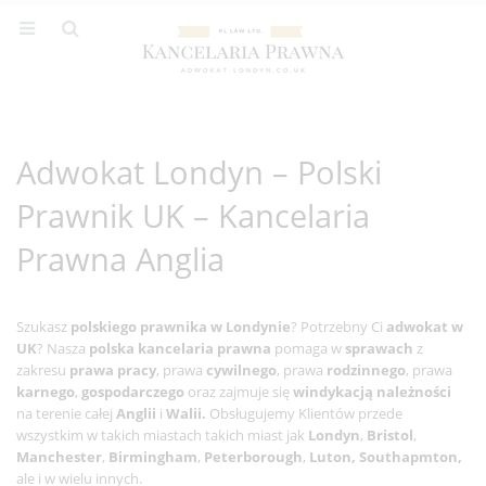
Adwokat Londyn – Polski
Prawnik UK – Kancelaria
Prawna Anglia
Szukasz
polskiego prawnika w Londynie
? Potrzebny Ci
adwokat w
UK
? Nasza
polska kancelaria prawna
pomaga w
sprawach
z
zakresu
prawa pracy
, prawa
cywilnego
, prawa
rodzinnego
, prawa
karnego
,
gospodarczego
oraz zajmuje się
windykacją należności
na terenie całej
Anglii
i
Walii.
Obsługujemy Klientów przede
wszystkim w takich miastach takich miast jak
Londyn
,
Bristol
,
Manchester
,
Birmingham
,
Peterborough
,
Luton, Southapmton,
ale i w wielu innych.