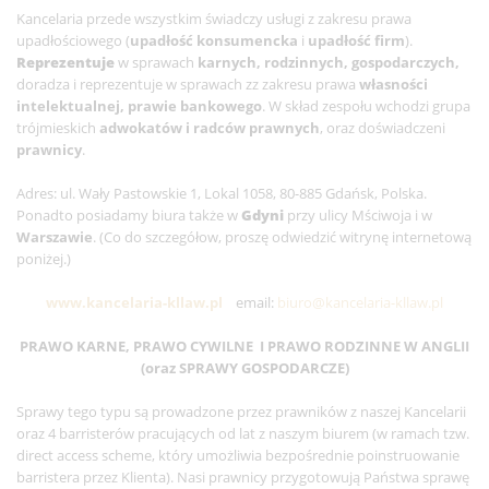
Kancelaria przede wszystkim świadczy usługi z zakresu prawa
upadłościowego (
upadłość konsumencka
i
upadłość firm
).
Reprezentuje
w sprawach
karnych, rodzinnych, gospodarczych,
doradza i reprezentuje w sprawach zz zakresu prawa
własności
intelektualnej, prawie bankowego
. W skład zespołu wchodzi grupa
trójmieskich
adwokatów i radców prawnych
, oraz doświadczeni
prawnicy
.
Adres: ul. Wały Pastowskie 1, Lokal 1058, 80-885 Gdańsk, Polska.
Ponadto posiadamy biura także w
Gdyni
przy ulicy Mściwoja i w
Warszawie
. (Co do szczegółow, proszę odwiedzić witrynę internetową
poniżej.)
www.kancelaria-kllaw.pl
email:
biuro@kancelaria-kllaw.pl
PRAWO KARNE, PRAWO CYWILNE I PRAWO RODZINNE W ANGLII
(oraz SPRAWY GOSPODARCZE)
Sprawy tego typu są prowadzone przez prawników z naszej Kancelarii
oraz 4 barristerów pracujących od lat z naszym biurem (w ramach tzw.
direct access scheme, który umożliwia bezpośrednie poinstruowanie
barristera przez Klienta). Nasi prawnicy przygotowują Państwa sprawę