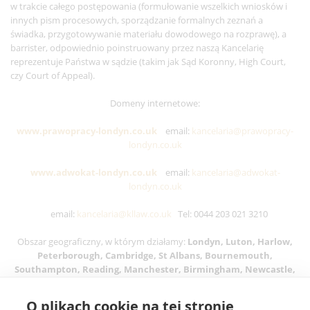
w trakcie całego postępowania (formułowanie wszelkich wniosków i
innych pism procesowych, sporządzanie formalnych zeznań a
świadka, przygotowywanie materiału dowodowego na rozprawę), a
barrister, odpowiednio poinstruowany przez naszą Kancelarię
reprezentuje Państwa w sądzie (takim jak Sąd Koronny, High Court,
czy Court of Appeal).
Domeny internetowe:
www.prawopracy-londyn.co.uk
email:
kancelaria@prawopracy-
londyn.co.uk
www.adwokat-londyn.co.uk
email:
kancelaria@adwokat-
londyn.co.uk
email:
kancelaria@kllaw.co.uk
Tel:
0044 203 021 3210
Obszar geograficzny, w którym działamy:
Londyn, Luton, Harlow,
Peterborough, Cambridge, St Albans, Bournemouth,
Southampton, Reading, Manchester, Birmingham, Newcastle,
Liverpool, Crewe, Leicester, Nottingham
i inne miasta w
Anglii i
Walii
.
O plikach cookie na tej stronie