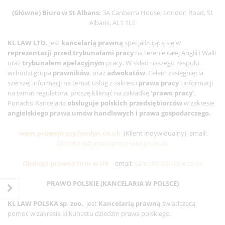
(Główne) Biuro w St Albans:
3A Canberra House, London Road, St
Albans, AL1 1LE
KL LAW LTD.
jest
kancelarią prawną
specjalizującą się w
reprezentacji przed trybunałami pracy
na terenie całej Anglii i Walli
oraz
trybunałem apelacyjnym
pracy. W skład naszego zespołu
wchodzi grupa
prawników
, oraz
adwokatów
. Celem zasięgnięcia
szerszej informacji na temat usług z zakresu
prawa pracy
i informacji
na temat regulatora, proszę kliknąć na zakładkę
‘prawo pracy’
.
Ponadto Kancelaria
obsługuje polskich przedsiębiorców
w zakresie
angielskiego prawa umów handlowych i prawa gospodarczego.
www.prawopracy-londyn.co.uk
(Klient indywidualny)
email:
kancelaria@prawopracy-londyn.co.uk
Obsługa prawna firm w UK
email:
kancelaria@kllaw.co.uk
PRAWO POLSKIE (KANCELARIA W POLSCE)
KL LAW POLSKA sp. zoo.
, jest
Kancelarią prawną
świadczącą
pomoc w zakresie kilkunastu dziedzin prawa polskiego.